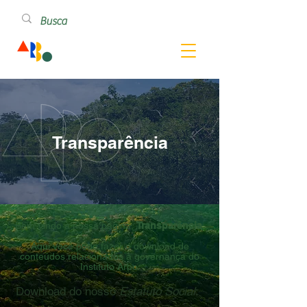
Transparência
Bem-vindo à nossa página,
Transparência
.
Aqui você pode fazer o download de
conteúdos relacionados à governança do
Instituto Arbo.
Download do nosso
Estatuto Social
: